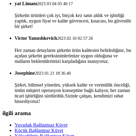
yat Limanı
2023.03.04 05:40:17
Şirketin ürünleri çok iyi, birçok kez satın aldık ve işbirliği
yaptık, uygun fiyat ve kalite güvencesi, kısacası, bu güvenilir
bir şirket!
Victor Yanushkevich
2023.02.10 02:57:26
Her zaman detayların şirketin ürün kalitesini belirlediğine, bu
açıdan şirketin gereksinimlerimize uygun olduğuna ve
malların beklentilerimizi karşıladığına inanıyoruz.
Josephine
2023.01.21 18:36:40
Şirket, bilimsel yönetim, yüksek kalite ve verimlilik önceliği,
üstün müşteri operasyon konseptine bağlı kalıyor, her zaman
ticari işbirliğini sürdürdük.Sizinle çalışın, kendimizi rahat
hissediyoruz!
ilgili arama
Yuvarlak Bağlantısız Küvet
Küçük Bağlantısız Küvet
Yükseltilmiş Bağlantısız Küvet