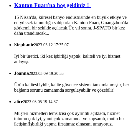
Kanton Fuarı'na hoş geldiniz！
15 Nisan'da, küresel banyo endüstrisinde en büyük etkiye ve
en yüksek tanınırlığa sahip olan Kanton Fuarı, Guangzhou'da
görkemli bir şekilde açılacak.Üç yıl sonra, J-SPATO bir kez
daha utandıracak...
Stephanie
2023.03.12 17:35:07
İyi bir üretici, iki kez işbirliği yaptık, kaliteli ve iyi hizmet
anlayışı.
Joanna
2023.03.09 19:20:33
Ürün kalitesi iyidir, kalite güvence sistemi tamamlanmıştır, her
bağlantı sorunu zamanında sorgulayabilir ve çözebilir!
alice
2023.03.05 19:14:37
Müşteri hizmetleri temsilcisi çok ayrıntılı açıkladı, hizmet
tutumu çok iyi, yanıt çok zamanında ve kapsamlı, mutlu bir
iletişim!İşbirliği yapma fırsatımız olmasını umuyoruz.