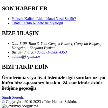
SON HABERLER
Yüksek Kaliteli Lüks Jakuzi Nasıl Seçilir?
ChatGTP'nin J-Spato ile diyalogu
BİZE ULAŞIN
Oda 1109, Bina 3, Yeni Gençlik Plazası, Gongshu Bölgesi,
Hangzhou, Zhejiang Eyaleti
Bizi şimdi ara:
+86 0571-8980 4353
admin@j-spato.cn
BİZİ TAKİP EDİN
Ürünlerimiz veya fiyat listemizle ilgili sorularınız için
lütfen bize e-postanızı bırakın, 24 saat içinde sizinle
iletişime geçeceğiz.
Şimdi Sorgula
© Copyright - 2010-2023 : Tüm Hakları Saklıdır.