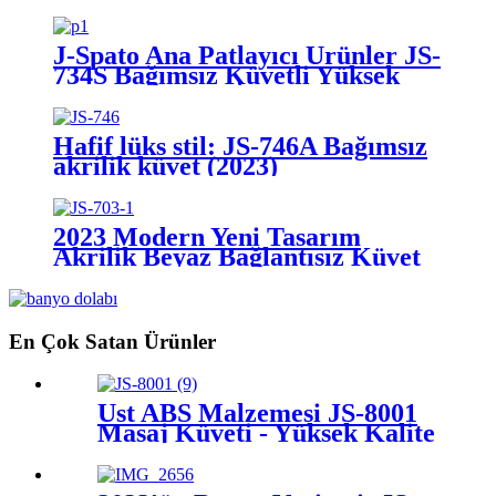
J-Spato Ana Patlayıcı Ürünler JS-
734S Bağımsız Küvetli Yüksek
Kaliteli Akrilik İç Mekan Modern
Hafif lüks stil: JS-746A Bağımsız
akrilik küvet (2023)
2023 Modern Yeni Tasarım
Akrilik Beyaz Bağlantısız Küvet
JS-703
En Çok Satan Ürünler
Üst ABS Malzemesi JS-8001
Masaj Küveti - Yüksek Kalite
En Çok Satan