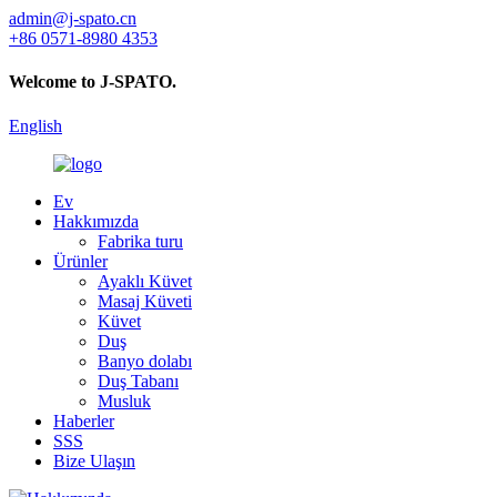
admin@j-spato.cn
+86 0571-8980 4353
Welcome to J-SPATO.
English
Ev
Hakkımızda
Fabrika turu
Ürünler
Ayaklı Küvet
Masaj Küveti
Küvet
Duş
Banyo dolabı
Duş Tabanı
Musluk
Haberler
SSS
Bize Ulaşın