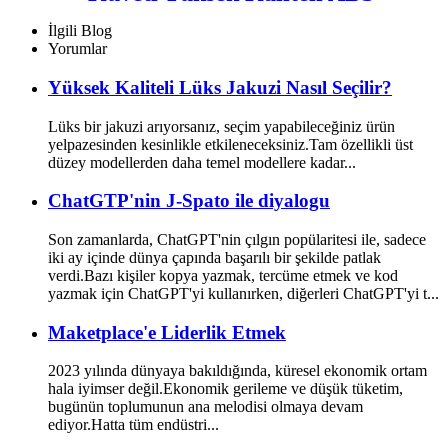
Malzeme Küvet JS-8631
İlgili Blog
Yorumlar
Yüksek Kaliteli Lüks Jakuzi Nasıl Seçilir?
Lüks bir jakuzi arıyorsanız, seçim yapabileceğiniz ürün
yelpazesinden kesinlikle etkileneceksiniz.Tam özellikli üst
düzey modellerden daha temel modellere kadar...
ChatGTP'nin J-Spato ile diyalogu
Son zamanlarda, ChatGPT'nin çılgın popülaritesi ile, sadece
iki ay içinde dünya çapında başarılı bir şekilde patlak
verdi.Bazı kişiler kopya yazmak, tercüme etmek ve kod
yazmak için ChatGPT'yi kullanırken, diğerleri ChatGPT'yi t...
Maketplace'e Liderlik Etmek
2023 yılında dünyaya bakıldığında, küresel ekonomik ortam
hala iyimser değil.Ekonomik gerileme ve düşük tüketim,
bugünün toplumunun ana melodisi olmaya devam
ediyor.Hatta tüm endüstri...