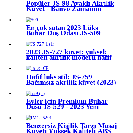
Popüler JS-98 Ayaklı Akrilik
Küvet - Banyo Zamanını
Basitleştirin
En çok satan 2023 Lüks
Buhar Duş Odası JS-509
2023 JS-727 küvet: yüksek
kaliteli akrilik modern hafif
lüks
Hafif lüks stil: JS-759
Bağımsız akrilik küvet (2023)
Evler için Premium Buhar
Duşu JS-529 - 2023 Yeni
Koleksiyon
Benzersiz Kişilik Tarzı Masaj
Küveti Yüksek Kaliteli ABS