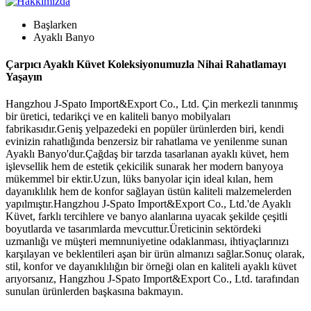
Başlarken
Ayaklı Banyo
Çarpıcı Ayaklı Küvet Koleksiyonumuzla Nihai Rahatlamayı
Yaşayın
Hangzhou J-Spato Import&Export Co., Ltd. Çin merkezli tanınmış
bir üretici, tedarikçi ve en kaliteli banyo mobilyaları
fabrikasıdır.Geniş yelpazedeki en popüler ürünlerden biri, kendi
evinizin rahatlığında benzersiz bir rahatlama ve yenilenme sunan
Ayaklı Banyo'dur.Çağdaş bir tarzda tasarlanan ayaklı küvet, hem
işlevsellik hem de estetik çekicilik sunarak her modern banyoya
mükemmel bir ektir.Uzun, lüks banyolar için ideal kılan, hem
dayanıklılık hem de konfor sağlayan üstün kaliteli malzemelerden
yapılmıştır.Hangzhou J-Spato Import&Export Co., Ltd.'de Ayaklı
Küvet, farklı tercihlere ve banyo alanlarına uyacak şekilde çeşitli
boyutlarda ve tasarımlarda mevcuttur.Üreticinin sektördeki
uzmanlığı ve müşteri memnuniyetine odaklanması, ihtiyaçlarınızı
karşılayan ve beklentileri aşan bir ürün almanızı sağlar.Sonuç olarak,
stil, konfor ve dayanıklılığın bir örneği olan en kaliteli ayaklı küvet
arıyorsanız, Hangzhou J-Spato Import&Export Co., Ltd. tarafından
sunulan ürünlerden başkasına bakmayın.