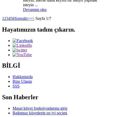
isteyin, isterse daha keyifli bir banyo yapmak
isteyin ...
Devamını oku
1
2
3
4
5
6
Sonraki>
>>
Sayfa 1/7
Hayatımızın tadını çıkarın.
BİLGİ
Hakkımızda
Bize Ulaşın
SSS
Son Haberler
Masaj küvet fonksiyonlarına giriş
Bağımsız küvetlerin en iyi seçimi