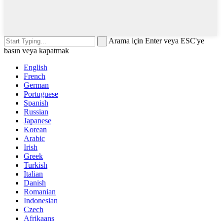
Arama için Enter veya ESC'ye
basın veya kapatmak
English
French
German
Portuguese
Spanish
Russian
Japanese
Korean
Arabic
Irish
Greek
Turkish
Italian
Danish
Romanian
Indonesian
Czech
Afrikaans