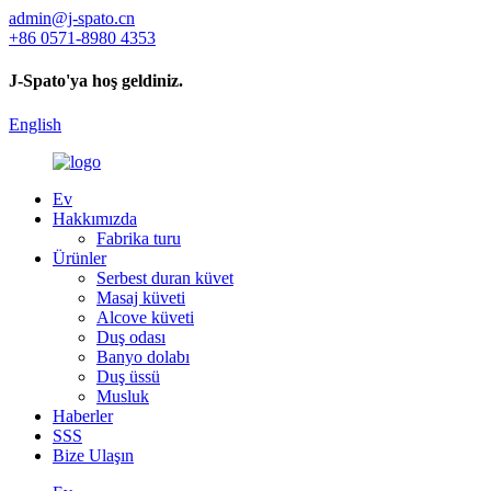
admin@j-spato.cn
+86 0571-8980 4353
J-Spato'ya hoş geldiniz.
English
Ev
Hakkımızda
Fabrika turu
Ürünler
Serbest duran küvet
Masaj küveti
Alcove küveti
Duş odası
Banyo dolabı
Duş üssü
Musluk
Haberler
SSS
Bize Ulaşın