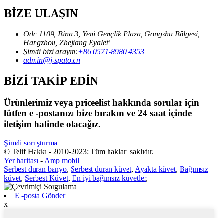
BİZE ULAŞIN
Oda 1109, Bina 3, Yeni Gençlik Plaza, Gongshu Bölgesi,
Hangzhou, Zhejiang Eyaleti
Şimdi bizi arayın:
+86 0571-8980 4353
admin@j-spato.cn
BİZİ TAKİP EDİN
Ürünlerimiz veya priceelist hakkında sorular için
lütfen e -postanızı bize bırakın ve 24 saat içinde
iletişim halinde olacağız.
Şimdi soruşturma
© Telif Hakkı - 2010-2023: Tüm hakları saklıdır.
Yer haritası
-
Amp mobil
Serbest duran banyo
,
Serbest duran küvet
,
Ayakta küvet
,
Bağımsız
küvet
,
Serbest Küvet
,
En iyi bağımsız küvetler
,
E -posta Gönder
x