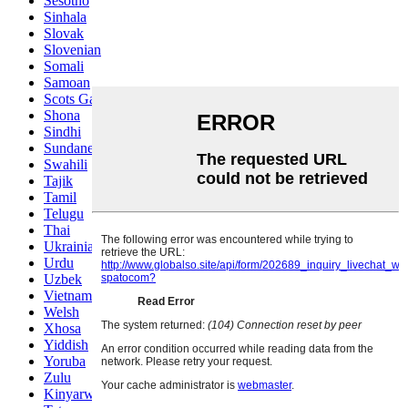
Sesotho
Sinhala
Slovak
Slovenian
Somali
Samoan
Scots Gaelic
Shona
Sindhi
Sundanese
Swahili
Tajik
Tamil
Telugu
Thai
Ukrainian
Urdu
Uzbek
Vietnamese
Welsh
Xhosa
Yiddish
Yoruba
Zulu
Kinyarwanda