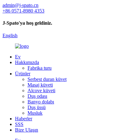
admin@j-spato.cn
+86 0571-8980 4353
J-Spato'ya hoş geldiniz.
English
Ev
Hakkımızda
Fabrika turu
Ürünler
Serbest duran küvet
Masaj küveti
Alcove küveti
Duş odası
Banyo dolabı
Duş üssü
Musluk
Haberler
SSS
Bize Ulaşın