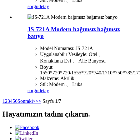
Stil: Modern 、 Lüks
sorgu
detay
JS-721A Modern bağımsız bağımsız
banyo
Model Numarası: JS-721A
Uygulanabilir Vesileyle: Otel 、
Konaklama Evi 、 Aile Banyosu
Boyut:
1550*720*720/1555*720*740/1710*750*785/17
Malzeme: Akrilik
Stil: Modern 、 Lüks
sorgu
detay
1
2
3
4
5
6
Sonraki>
>>
Sayfa 1/7
Hayatımızın tadını çıkarın.