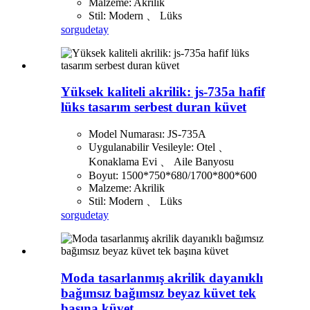
Malzeme: Akrilik
Stil: Modern 、 Lüks
sorgu
detay
Yüksek kaliteli akrilik: js-735a hafif
lüks tasarım serbest duran küvet
Model Numarası: JS-735A
Uygulanabilir Vesileyle: Otel 、
Konaklama Evi 、 Aile Banyosu
Boyut: 1500*750*680/1700*800*600
Malzeme: Akrilik
Stil: Modern 、 Lüks
sorgu
detay
Moda tasarlanmış akrilik dayanıklı
bağımsız bağımsız beyaz küvet tek
başına küvet