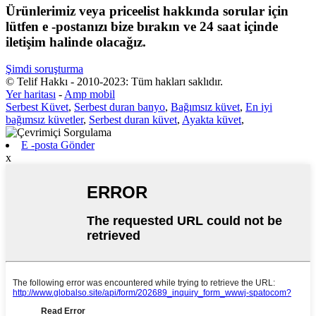
Ürünlerimiz veya priceelist hakkında sorular için
lütfen e -postanızı bize bırakın ve 24 saat içinde
iletişim halinde olacağız.
Şimdi soruşturma
© Telif Hakkı - 2010-2023: Tüm hakları saklıdır.
Yer haritası
-
Amp mobil
Serbest Küvet
,
Serbest duran banyo
,
Bağımsız küvet
,
En iyi
bağımsız küvetler
,
Serbest duran küvet
,
Ayakta küvet
,
E -posta Gönder
x