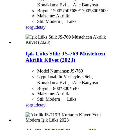
Konaklama Evi 、 Aile Banyosu
Boyut: 1500*750*680/1700*800*600
Malzeme: Akrilik
Stil: Modern 、 Lüks
sorgu
detay
Işık Lüks Stili: JS-769 Müstehcen
Akrilik Küvet (2023)
Model Numarası: JS-769
Uygulanabilir Vesileyle: Otel 、
Konaklama Evi 、 Aile Banyosu
Boyut: 1800*800*540
Malzeme: Akrilik
Stil: Modern 、 Lüks
sorgu
detay