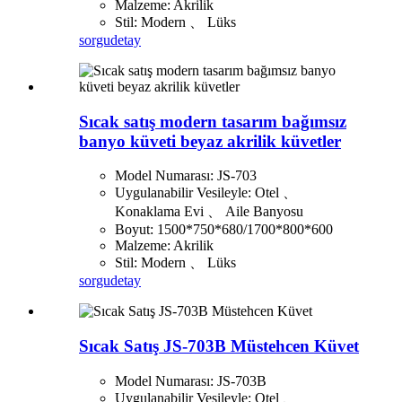
Malzeme: Akrilik
Stil: Modern 、 Lüks
sorgu
detay
Sıcak satış modern tasarım bağımsız
banyo küveti beyaz akrilik küvetler
Model Numarası: JS-703
Uygulanabilir Vesileyle: Otel 、
Konaklama Evi 、 Aile Banyosu
Boyut: 1500*750*680/1700*800*600
Malzeme: Akrilik
Stil: Modern 、 Lüks
sorgu
detay
Sıcak Satış JS-703B Müstehcen Küvet
Model Numarası: JS-703B
Uygulanabilir Vesileyle: Otel 、