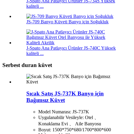
J-Spato Ana Patlayıcı Ürünler JS-734S Yüksek
kaliteli ...
JS-709 Banyo Küveti Banyo için Soğukluk
J-Spato Ana Patlayıcı Ürünler JS-740C Yüksek
kaliteli ...
Serbest duran küvet
Sıcak Satış JS-737K Banyo için
Bağımsız Küvet
Model Numarası: JS-737K
Uygulanabilir Vesileyle: Otel 、
Konaklama Evi 、 Aile Banyosu
Boyut: 1500*750*680/1700*800*600