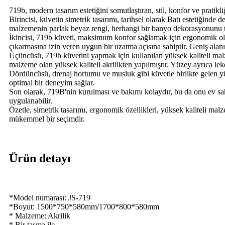
719b, modern tasarım estetiğini somutlaştıran, stil, konfor ve pratikliğ
Birincisi, küvetin simetrik tasarımı, tarihsel olarak Batı estetiğind
malzemenin parlak beyaz rengi, herhangi bir banyo dekorasyonunu ta
İkincisi, 719b küveti, maksimum konfor sağlamak için ergonomik olar
çıkarmasına izin veren uygun bir uzatma açısına sahiptir. Geniş alanı
Üçüncüsü, 719b küvetini yapmak için kullanılan yüksek kaliteli mal
malzeme olan yüksek kaliteli akrilikten yapılmıştır. Yüzey ayrıca lek
Dördüncüsü, drenaj hortumu ve musluk gibi küvetle birlikte gelen yüks
optimal bir deneyim sağlar.
Son olarak, 719B'nin kurulması ve bakımı kolaydır, bu da onu ev sahi
uygulanabilir.
Özetle, simetrik tasarımı, ergonomik özellikleri, yüksek kaliteli mal
mükemmel bir seçimdir.
Ürün detayı
*Model numarası: JS-719
*Boyut: 1500*750*580mm/1700*800*580mm
* Malzeme: Akrilik
* Bir taşma ile