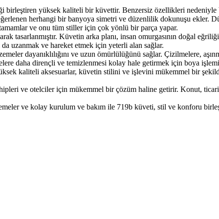
i birleştiren yüksek kaliteli bir küvettir. Benzersiz özellikleri nedeniyle
e değerlenen herhangi bir banyoya simetri ve düzenlilik dokunuşu ekler. D
mamlar ve onu tüm stiller için çok yönlü bir parça yapar.
ak tasarlanmıştır. Küvetin arka planı, insan omurgasının doğal eğriliği
 da uzanmak ve hareket etmek için yeterli alan sağlar.
zemeler dayanıklılığını ve uzun ömürlülüğünü sağlar. Çizilmelere, aşın
elere daha dirençli ve temizlenmesi kolay hale getirmek için boya işlemi
ek kaliteli aksesuarlar, küvetin stilini ve işlevini mükemmel bir şekilde
pleri ve otelciler için mükemmel bir çözüm haline getirir. Konut, ticari
zemeler ve kolay kurulum ve bakım ile 719b küveti, stil ve konforu birle