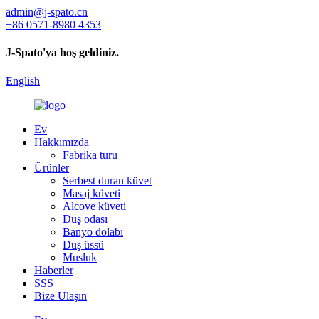
admin@j-spato.cn
+86 0571-8980 4353
J-Spato'ya hoş geldiniz.
English
Ev
Hakkımızda
Fabrika turu
Ürünler
Serbest duran küvet
Masaj küveti
Alcove küveti
Duş odası
Banyo dolabı
Duş üssü
Musluk
Haberler
SSS
Bize Ulaşın